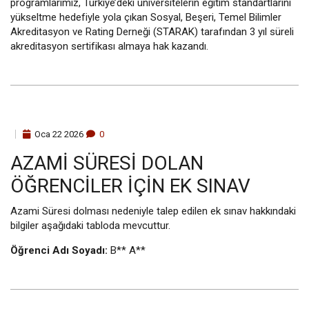
programlarımız, Türkiye’deki üniversitelerin eğitim standartlarını
yükseltme hedefiyle yola çıkan Sosyal, Beşeri, Temel Bilimler
Akreditasyon ve Rating Derneği (STARAK) tarafından 3 yıl süreli
akreditasyon sertifikası almaya hak kazandı.
Oca
22
2026
0
AZAMI SÜRESI DOLAN
ÖĞRENCILER IÇIN EK SINAV
Azami Süresi dolması nedeniyle talep edilen ek sınav hakkındaki
bilgiler aşağıdaki tabloda mevcuttur.
Öğrenci Adı Soyadı:
B** A**