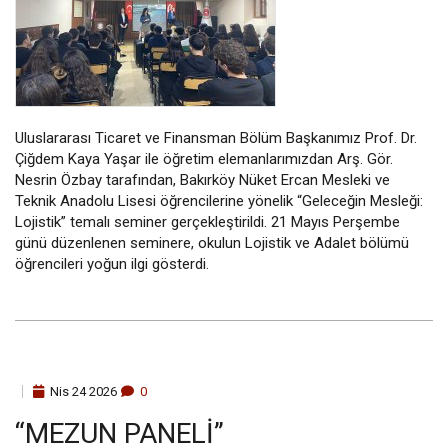
Yönetim
Kurucu Onursal Başkan
Mütevelli Heyet
Uluslararası Ticaret ve Finansman Bölüm Başkanımız Prof. Dr.
Çiğdem Kaya Yaşar ile öğretim elemanlarımızdan Arş. Gör.
Rektörlük
Nesrin Özbay tarafından, Bakırköy Nüket Ercan Mesleki ve
Teknik Anadolu Lisesi öğrencilerine yönelik “Geleceğin Mesleği:
Organizasyon Şeması
Lojistik” temalı seminer gerçekleştirildi. 21 Mayıs Perşembe
günü düzenlenen seminere, okulun Lojistik ve Adalet bölümü
Kurumsal
öğrencileri yoğun ilgi gösterdi.
Görsel Kimlik Rehberi
Kalite Yönetim Sistemi
Stratejik Plan
Nis
24
2026
0
“MEZUN PANELI”
Eğiticinin Eğitimi Programı