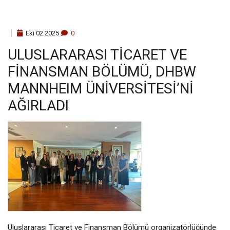
Eki
02
2025
0
ULUSLARARASI TICARET VE
FINANSMAN BÖLÜMÜ, DHBW
MANNHEIM ÜNIVERSITESI’NI
AĞIRLADI
Uluslararası Ticaret ve Finansman Bölümü organizatörlüğünde