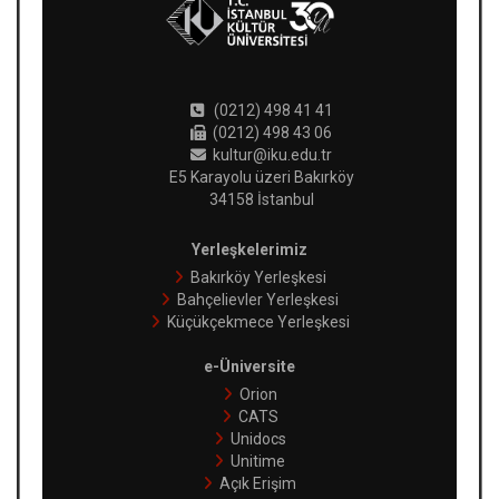
(0212) 498 41 41
(0212) 498 43 06
kultur@iku.edu.tr
E5 Karayolu üzeri Bakırköy
34158 İstanbul
Yerleşkelerimiz
Bakırköy Yerleşkesi
Bahçelievler Yerleşkesi
Küçükçekmece Yerleşkesi
e-Üniversite
Orion
CATS
Unidocs
Unitime
Açık Erişim